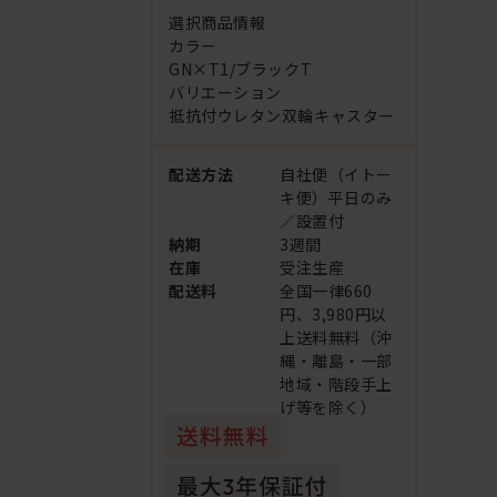
選択商品情報
カラー
GN×T1/ブラックT
バリエーション
抵抗付ウレタン双輪キャスター
配送方法
自社便（イトー
キ便）平日のみ
／設置付
納期
3週間
在庫
受注生産
配送料
全国一律660
円、3,980円以
上送料無料（沖
縄・離島・一部
地域・階段手上
げ等を除く）