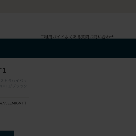
ご利用ガイド
よくある質問
お問い合わせ
T1
エクストラハイバッ
N×T1/ブラック
477JEEM1GNT1）