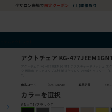
坐サロン来場で
限定クーポン
｜
(土)開催あり
アイテム
アウトレット
アクトチェア KG-477JEEM1GN
アクトチェア KG-477JEEM1GNT1 テクスチャードメッシュ 
ク 樹脂脚 アジャスタブル肘 抵抗付ウレタン双輪キャスター ［G
T］
商品コード
（35026098）
製品記号
（KG-
カラーを選択
GN×T1/ブラックT