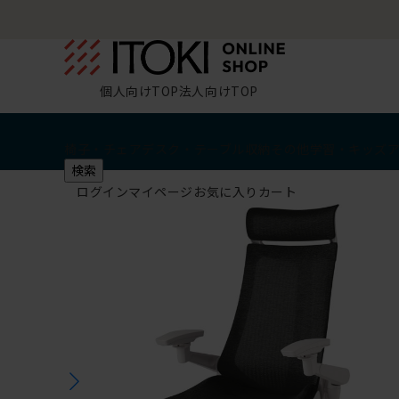
個人向けTOP
法人向けTOP
椅子・チェア
デスク・テーブル
収納
その他
学習・キッズ
検索
ログイン
マイページ
お気に入り
カート