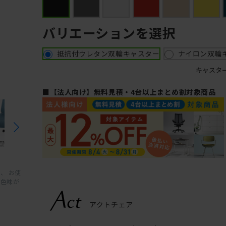
バリエーションを選択
抵抗付ウレタン双輪キャスター
ナイロン双輪
キャスタ
■【法人向け】無料見積・4台以上まとめ割対象商品
、 お使
と色味が