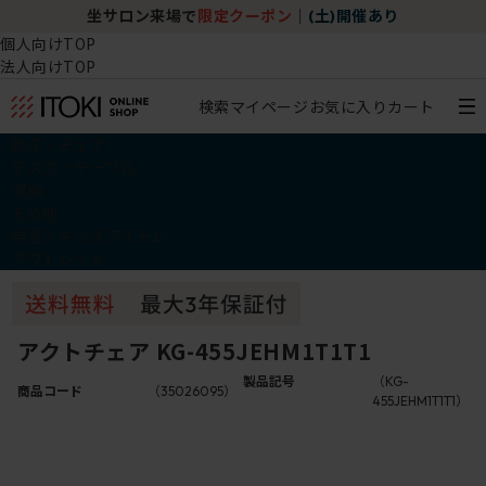
坐サロン来場で
限定クーポン
｜
(土)開催あり
個人向けTOP
法人向けTOP
検索
マイページ
お気に入り
カート
椅子・チェア
デスク・テーブル
収納
その他
学習・キッズアイテム
アウトレット
アクトチェア KG-455JEHM1T1T1
製品記号
（KG-
商品コード
（35026095）
455JEHM1T1T1）