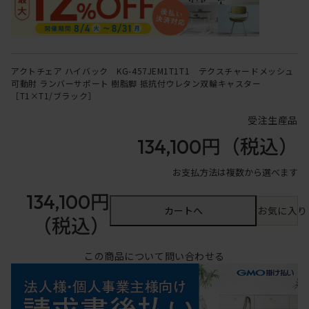
アクトチェア ハイバック KG-457JEM1T1T1 テクスチャードメッシュ
可動肘 ランバーサポート 樹脂脚 抵抗付ウレタン双輪キャスター
［T1×T1/ブラック］
受注生産品
134,100円
（税込）
お支払方法は複数から選べます
134,100円
カートへ
お気に入り
（税込）
この商品について問い合わせる