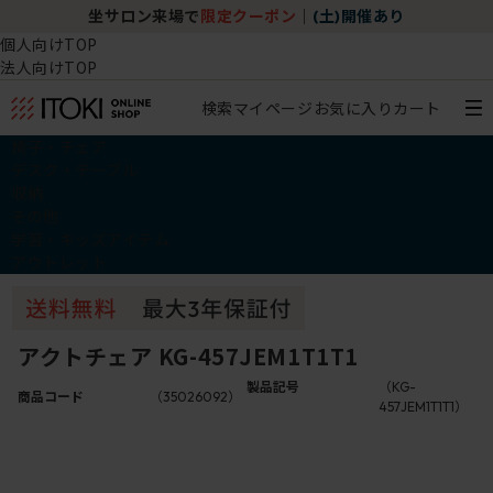
坐サロン来場で
限定クーポン
｜
(土)開催あり
個人向けTOP
法人向けTOP
検索
マイページ
お気に入り
カート
椅子・チェア
デスク・テーブル
収納
その他
学習・キッズアイテム
アウトレット
アクトチェア KG-457JEM1T1T1
製品記号
（KG-
商品コード
（35026092）
457JEM1T1T1）