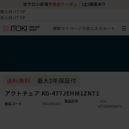
坐サロン来場で
限定クーポン
｜
(土)開催あり
個人向けTOP
法人向けTOP
検索
マイページ
お気に入り
カート
椅子・チェア
デスク・テーブル
収納
その他
学習・キッズアイテム
アウトレット
アクトチェア KG-477JEHM1ZNT1
製品記号
（KG-
商品コード
（35026063）
477JEHM1ZNT1）