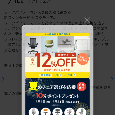
ワークパフォーマンスを最大限に高める
×
新スタンダード タスクチェア。
ワークパフォーマンスを高めるための理想の座り心地を追求
し、アジャスト＆アクティブというコンセプトのもとに開発さ
れた、新スタンダードのタスクチェア。作業に集中する時も、
リフレッシュする時も、座る姿勢や身体の動きにフレキシブル
に順応し、快適にサポートします。新感覚のスタイリングと座
り心地を、ぜひご体感ください。
選択中の商品情報
保証
注意事項
シリーズの特徴を見る
商品の特徴