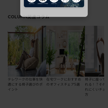
関連コラム
COLUMN
テレワークの仕事を快
在宅ワークにおすすめ
椅子に座って
適にする椅子選びのポ
のオフィスチェア5選
れる！？その
イント
れにくいチェ
方