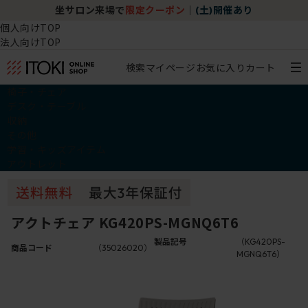
坐サロン来場で
限定クーポン
｜
(土)開催あり
個人向けTOP
法人向けTOP
検索
マイページ
お気に入り
カート
椅子・チェア
デスク・テーブル
収納
その他
学習・キッズアイテム
アウトレット
アクトチェア KG420PS-MGNQ6T6
製品記号
（KG420PS-
商品コード
（35026020）
MGNQ6T6）