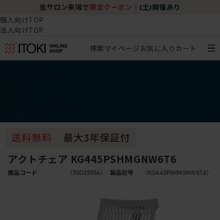
)開催あり
チェア体験ショールーム｜ZA SALON TO
個人向けTOP
法人向けTOP
検索
マイページ
お気に入り
カート
椅子・チェア
デスク・テーブル
収納
その他
学習・キッズアイテム
アウトレット
アクトチェア KG445PSHMGNW6T6
商品コード
（35025954）
製品記号
（KG445PSHMGNW6T6）