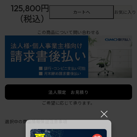
125,800円
カートへ
お気に入り
（税込）
この商品について問い合わせる
法人限定 お見積り
ご希望に応じて承ります。
×
選択中の商品情報
保証
注意事項