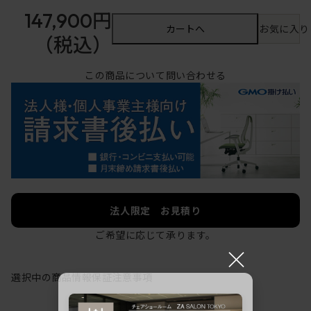
147,900円
カートへ
お気に入り
（税込）
この商品について問い合わせる
法人限定 お見積り
ご希望に応じて承ります。
×
選択中の商品情報
保証
注意事項