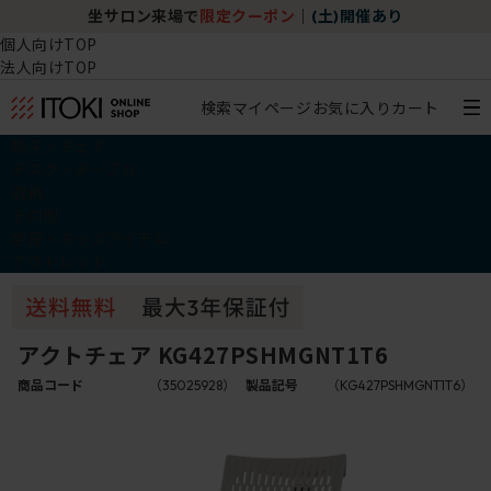
坐サロン来場で
限定クーポン
｜
(土)開催あり
個人向けTOP
法人向けTOP
検索
マイページ
お気に入り
カート
椅子・チェア
デスク・テーブル
収納
その他
学習・キッズアイテム
アウトレット
アクトチェア KG427PSHMGNT1T6
商品コード
（35025928）
製品記号
（KG427PSHMGNT1T6）