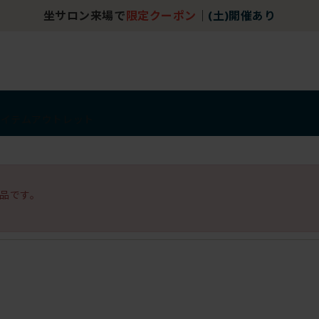
坐サロン来場で
限定クーポン
｜
(土)開催あり
アイテム
アウトレット
品です。