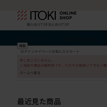
個人向けTOP
法人向けTOP
椅子・チェア
デスク・テーブル
収納
その他
学習・キッズ
検索
ログイン
マイページ
お気に入り
カート
申し訳ございません。
ご指定の商品は販売終了か、ただ今お取扱いできない商
ホームへ戻る
最近見た商品