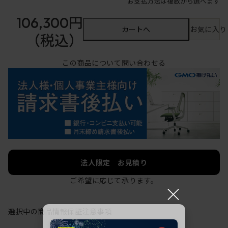
お支払方法は複数から選べます
106,300円
カートへ
お気に入り
（税込）
この商品について問い合わせる
法人限定 お見積り
ご希望に応じて承ります。
×
選択中の商品情報
保証
注意事項