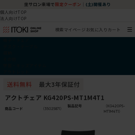
坐サロン来場で
限定クーポン
｜
(土)開催あり
個人向けTOP
法人向けTOP
検索
マイページ
お気に入り
カート
椅子・チェア
デスク・テーブル
収納
その他
学習・キッズアイテム
アウトレット
アクトチェア KG420PS-MT1M4T1
製品記号
（KG420PS-
商品コード
（35025871）
MT1M4T1）