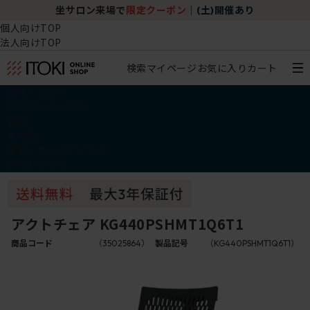
坐サロン来場で
限定クーポン
｜
(土)開催あり
個人向けTOP
法人向けTOP
検索
マイページ
お気に入り
カート
椅子・チェア
デスク・テーブル
収納
その他
学習・キッズアイテム
アウトレット
アクトチェア KG440PSHMT1Q6T1
商品コード
（35025864）
製品記号
（KG440PSHMT1Q6T1）