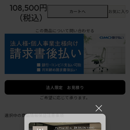
108,500円
カートへ
お気に入り
（税込）
この商品について問い合わせる
法人限定 お見積り
ご希望に応じて承ります。
×
選択中の商品情報
保証
注意事項