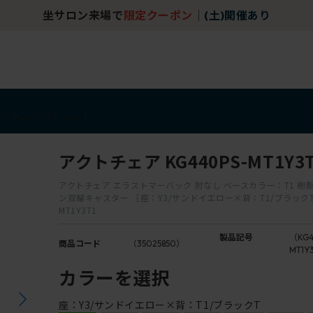
坐サロン来場で
限定クーポン
｜
(土)開催あり
アイテム
アウトレット
アクトチェア KG440PS-MT1Y3
アクトチェア エラストマーバック 肘なし ベースカラー：T1 樹
ン双輪キャスター ［座：Y3/サンドイエロー×背：T1/ブラックT］ 
MT1Y3T1
製品記号
（KG4
商品コード
（35025850）
MT1Y
カラーを選択
座：Y3/サンドイエロー×背：T1/ブラックT