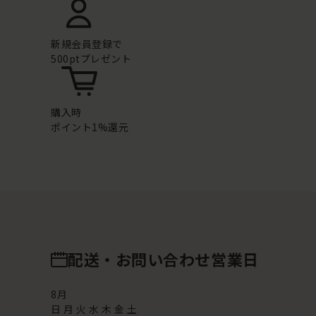
新規会員登録で
500ptプレゼント
購入時
ポイント1%還元
配送・お問い合わせ営業日
8
月
日
月
火
水
木
金
土