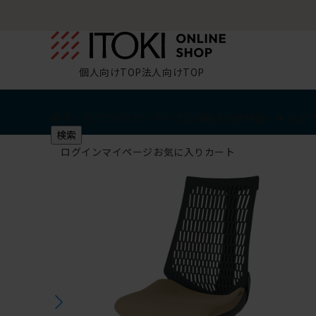
個人向けTOP
法人向けTOP
椅子・チェア
デスク・テーブル
収納
その他
学習・キッズ
検索
ログイン
マイページ
お気に入り
カート