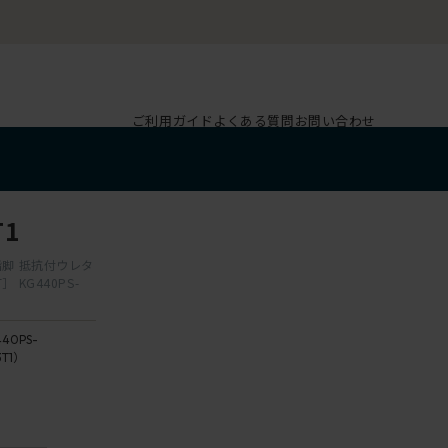
ご利用ガイド
よくある質問
お問い合わせ
T1
脂脚 抵抗付ウレタ
KG440PS-
40PS-
3T1）