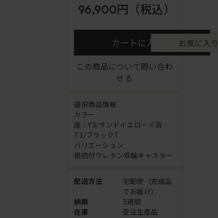
96,900円
（税込）
カートに入れる
お気に入
この商品について問い合わ
せる
選択商品情報
カラー
座：Y3/サンドイエロー×背：
T1/ブラックT
バリエーション
抵抗付ウレタン双輪キャスター
配送方法
宅配便（完成品
でお届け）
納期
3週間
在庫
受注生産品