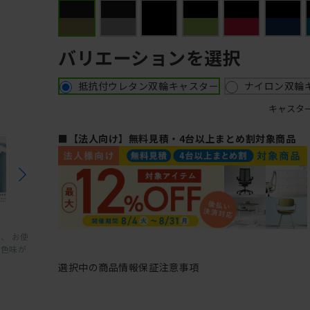
バリエーションを選択
抵抗付ウレタン双輪キャスター
ナイロン双輪
キャスタ
■【法人向け】無料見積・4台以上まとめ割対象商品
、 お使
と色味が
選択中の商品情報
保証
注意事項