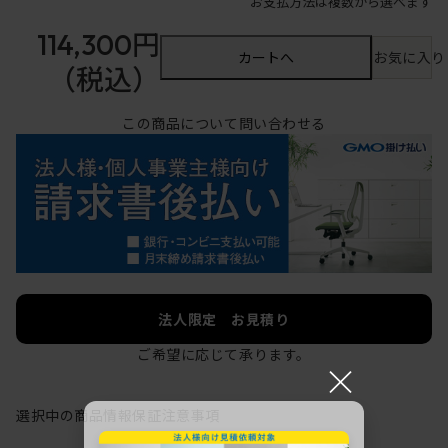
お支払方法は複数から選べます
114,300円
カートへ
お気に入り
（税込）
この商品について問い合わせる
法人限定 お見積り
ご希望に応じて承ります。
×
選択中の商品情報
保証
注意事項