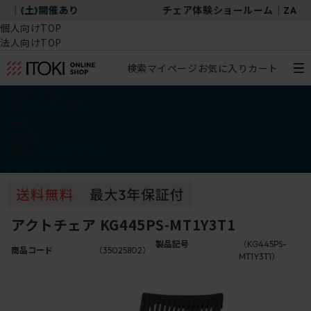
チェア体験ショールーム｜ZA SALON TOKYO
個人向けTOP
法人向けTOP
検索
マイページ
お気に入り
カート
椅子・チェア
デスク・テーブル
収納
その他
学習・キッズアイテム
アウトレット
アクトチェア KG445PS-MT1Y3T1
製品記号
（KG445PS-
商品コード
（35025802）
MT1Y3T1）