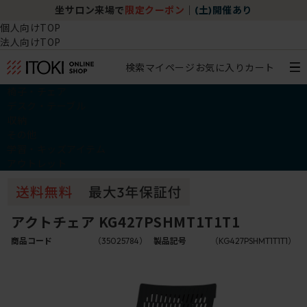
坐サロン来場で
限定クーポン
｜
(土)開催あり
個人向けTOP
法人向けTOP
検索
マイページ
お気に入り
カート
椅子・チェア
デスク・テーブル
収納
その他
学習・キッズアイテム
アウトレット
アクトチェア KG427PSHMT1T1T1
商品コード
（35025784）
製品記号
（KG427PSHMT1T1T1）