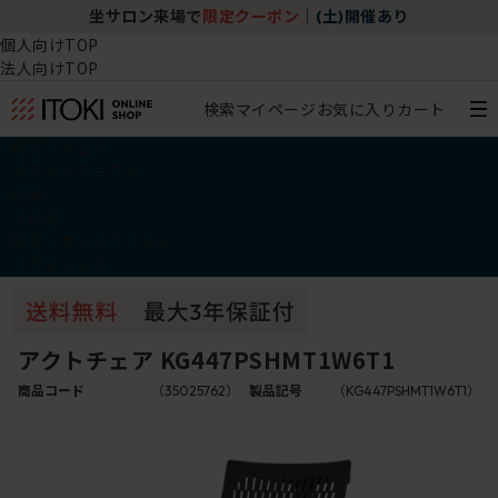
坐サロン来場で
限定クーポン
｜
(土)開催あり
個人向けTOP
法人向けTOP
検索
マイページ
お気に入り
カート
椅子・チェア
デスク・テーブル
収納
その他
学習・キッズアイテム
アウトレット
アクトチェア KG447PSHMT1W6T1
商品コード
（35025762）
製品記号
（KG447PSHMT1W6T1）