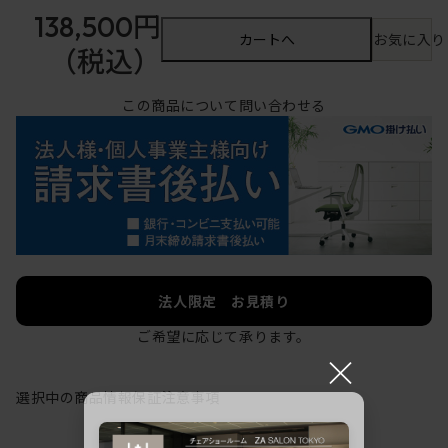
138,500円
カートへ
お気に入り
（税込）
この商品について問い合わせる
法人限定 お見積り
ご希望に応じて承ります。
×
選択中の商品情報
保証
注意事項