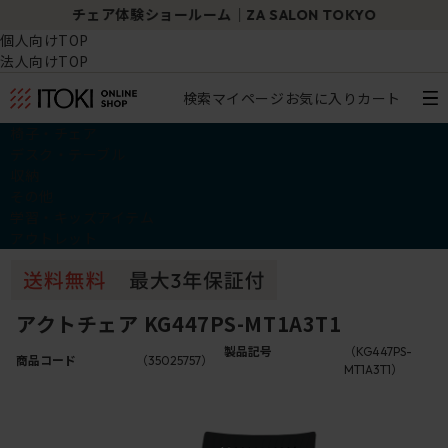
チェア体験ショールーム｜ZA SALON TOKYO
個人向けTOP
法人向けTOP
検索
マイページ
お気に入り
カート
椅子・チェア
デスク・テーブル
収納
その他
学習・キッズアイテム
アウトレット
アクトチェア KG447PS-MT1A3T1
製品記号
（KG447PS-
商品コード
（35025757）
MT1A3T1）