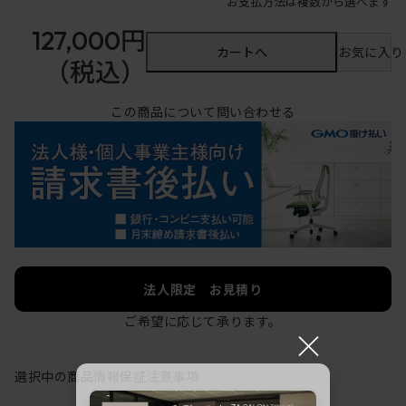
お支払方法は複数から選べます
127,000円
カートへ
お気に入り
（税込）
この商品について問い合わせる
法人限定 お見積り
ご希望に応じて承ります。
×
選択中の商品情報
保証
注意事項