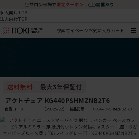
坐サロン来場で
限定クーポン
｜
(土)開催あり
個人向けTOP
法人向けTOP
検索
マイページ
お気に入り
カート
椅子・チェア
デスク・テーブル
収納
その他
学習・キッズアイテム
アウトレット
アクトチェア KG440PSHMZNB2T6
商品コード
（35025722）
製品記号
（KG440PSHMZNB2T6）