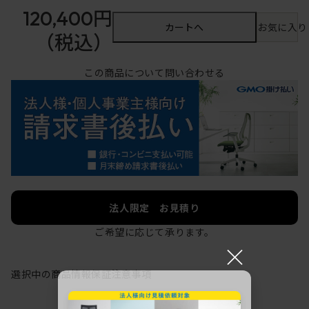
120,400円
カートへ
お気に入り
（税込）
この商品について問い合わせる
法人限定 お見積り
ご希望に応じて承ります。
×
選択中の商品情報
保証
注意事項