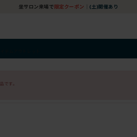
坐サロン来場で
限定クーポン
｜
(土)開催あり
アイテム
アウトレット
品です。