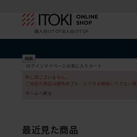
個人向けTOP
法人向けTOP
椅子・チェア
デスク・テーブル
収納
その他
学習・キッズ
検索
ログイン
マイページ
お気に入り
カート
申し訳ございません。
ご指定の商品は販売終了か、ただ今お取扱いできない商
ホームへ戻る
最近見た商品