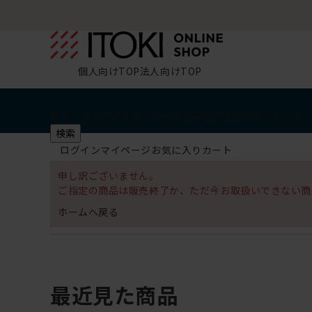
個人向けTOP
法人向けTOP
椅子・チェア
デスク・テーブル
収納
その他
学習・キッズ
検索
ログイン
マイページ
お気に入り
カート
申し訳ございません。
ご指定の商品は販売終了か、ただ今お取扱いできない商
ホームへ戻る
最近見た商品