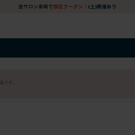
坐サロン来場で
限定クーポン
｜
(土)開催あり
アイテム
アウトレット
品です。