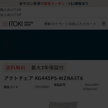
坐サロン来場で
限定クーポン
｜
(土)開催あり
個人向けTOP
法人向けTOP
検索
マイページ
お気に入り
カート
椅子・チェア
デスク・テーブル
収納
その他
学習・キッズアイテム
アウトレット
アクトチェア KG445PS-MZNA3T6
製品記号
（KG445PS-
商品コード
（35025661）
MZNA3T6）