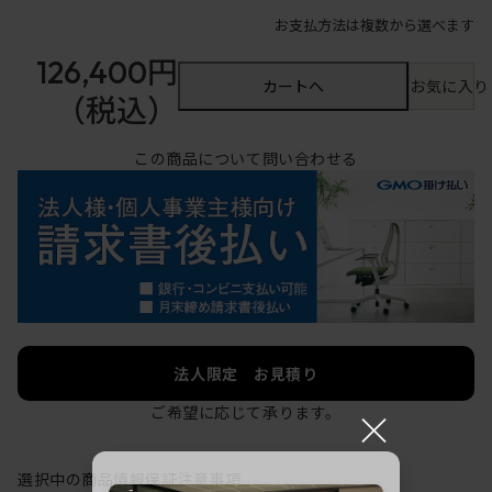
お支払方法は複数から選べます
126,400円
カートへ
お気に入り
（税込）
この商品について問い合わせる
法人限定 お見積り
×
ご希望に応じて承ります。
選択中の商品情報
保証
注意事項