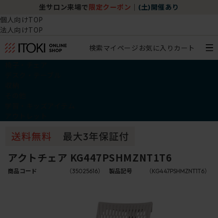
坐サロン来場で
限定クーポン
｜
(土)開催あり
個人向けTOP
法人向けTOP
検索
マイページ
お気に入り
カート
椅子・チェア
デスク・テーブル
収納
その他
学習・キッズアイテム
アウトレット
アクトチェア KG447PSHMZNT1T6
商品コード
（35025616）
製品記号
（KG447PSHMZNT1T6）