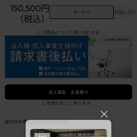
150,500円
カートへ
お気に入り
（税込）
この商品について問い合わせる
法人限定 お見積り
ご希望に応じて承ります。
×
選択中の商品情報
保証
注意事項