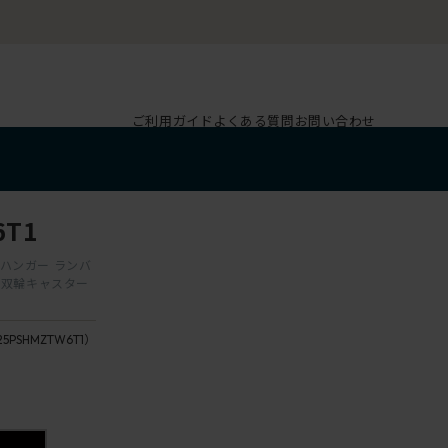
ご利用ガイド
よくある質問
お問い合わせ
6T1
肘 ハンガー ランバ
ン双輪キャスター
5PSHMZTW6T1）