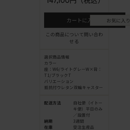
147,100円
（税込）
カートに入れる
お気に入
この商品について問い合わ
せる
選択商品情報
カラー
座：W6/ライトグレーW×背：
T1/ブラックT
バリエーション
抵抗付ウレタン双輪キャスター
配送方法
自社便（イトー
キ便）平日のみ
／設置付
納期
3週間
在庫
受注生産品