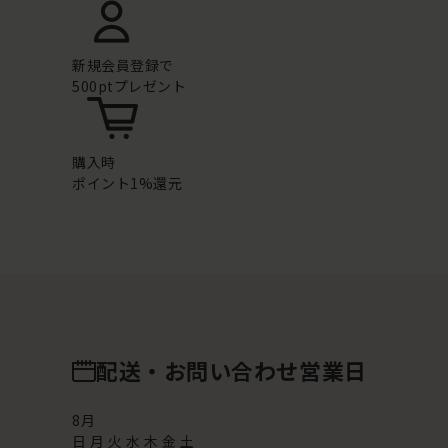
新規会員登録で
500ptプレゼント
購入時
ポイント1%還元
配送・お問い合わせ営業日
8
月
日
月
火
水
木
金
土