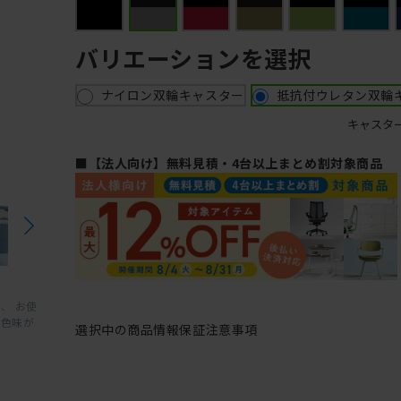
バリエーションを選択
ナイロン双輪キャスター
抵抗付ウレタン双輪
キャスタ
■【法人向け】無料見積・4台以上まとめ割対象商品
、 お使
と色味が
選択中の商品情報
保証
注意事項