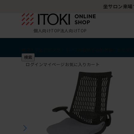
個人向けTOP
法人向けTOP
椅子・チェア
デスク・テーブル
収納
その他
学習・キッズ
検索
ログイン
マイページ
お気に入り
カート