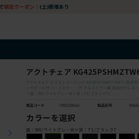
チェア体験ショールーム｜ZA SALON TOKYO
アイテム
アウトレット
アクトチェア KG425PSHMZTW
アクトチェア エラストマーバック KG425PSHMZTW6T1 固定
ーサポート付 ベースカラー：ZT アルミミラー脚 抵抗付ウレタ
［座：W6/ライトグレーW×背：T1/ブラックT］
商品コード
（35025546）
製品記号
（KG42
カラーを選択
座：W6/ライトグレーW×背：T1/ブラックT