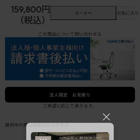
159,800円
カートへ
お気に入り
（税込）
この商品について問い合わせる
法人限定 お見積り
ご希望に応じて承ります。
×
選択中の商品情報
保証
注意事項