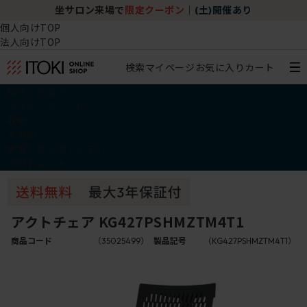
坐サロン来場で
限定クーポン
｜
(土)開催あり
個人向けTOP
法人向けTOP
検索
マイページ
お気に入り
カート
椅子・チェア
デスク・テーブル
収納
その他
学習・キッズアイテム
アウトレット
アクトチェア KG427PSHMZTM4T1
商品コード
（35025499）
製品記号
（KG427PSHMZTM4T1）