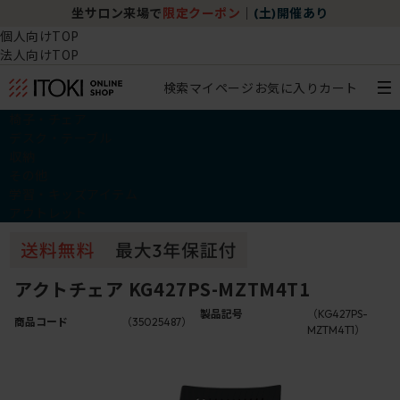
坐サロン来場で
限定クーポン
｜
(土)開催あり
個人向けTOP
法人向けTOP
検索
マイページ
お気に入り
カート
椅子・チェア
デスク・テーブル
収納
その他
学習・キッズアイテム
アウトレット
アクトチェア KG427PS-MZTM4T1
製品記号
（KG427PS-
商品コード
（35025487）
MZTM4T1）