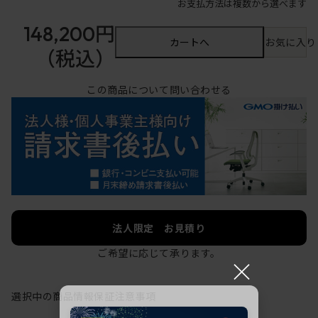
お支払方法は複数から選べます
148,200円
カートへ
お気に入り
（税込）
この商品について問い合わせる
法人限定 お見積り
ご希望に応じて承ります。
×
選択中の商品情報
保証
注意事項