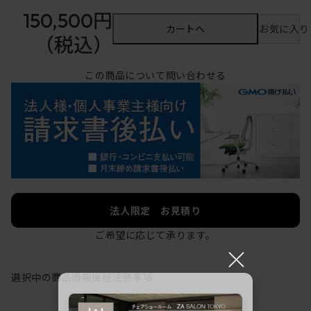
150,500円
カートへ
お気に入り
（税込）
この商品について問い合わせる
法人限定 お見積り
ご希望に応じて承ります。
×
選択中の商品情報
保証
注意事項