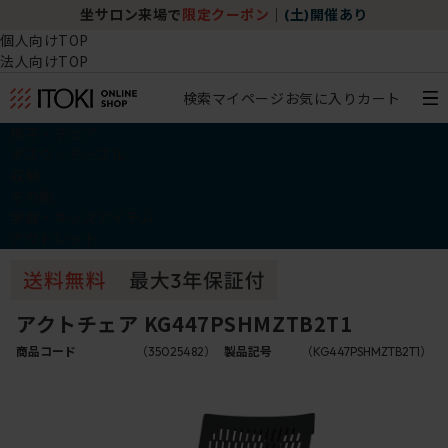
坐サロン来場で
限定クーポン
｜
(土)開催あり
個人向けTOP
法人向けTOP
検索
マイページ
お気に入り
カート
椅子・チェア
デスク・テーブル
収納
その他
学習・キッズアイテム
アウトレット
アクトチェア KG447PSHMZTB2T1
商品コード
（35025482）
製品記号
（KG447PSHMZTB2T1）