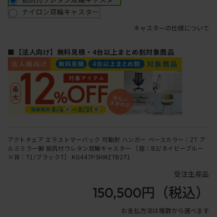
ナイロン双輪キャスター
キャスターの仕様について
■【法人向け】無料見積・4台以上まとめ割対象商品
アクトチェア エラストマーバック 可動肘 ハンガー ベースカラー：ZT ア
ルミミラー脚 抵抗付ウレタン双輪キャスター ［座：B2/ネイビーブルー
×背：T1/ブラックT］ KG447PSHMZTB2T1
受注生産品
150,500円
（税込）
お支払方法は複数から選べます