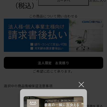
カートへ
お気に入り
（税込）
この商品について問い合わせる
法人限定 お見積り
ご希望に応じて承ります。
×
選択中の商品情報
保証
注意事項
シリーズの特徴を見る