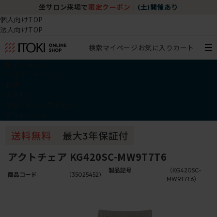
坐サロン来場で
限定クーポン
｜
(土)開催あり
個人向けTOP
法人向けTOP
検索
マイページ
お気に入り
カート
椅子・チェア
デスク・テーブル
収納
その他
学習・キッズアイテム
アウトレット
アクトチェア KG420SC-MW9T7T6
製品記号
（KG420SC-
商品コード
（35025452）
MW9T7T6）