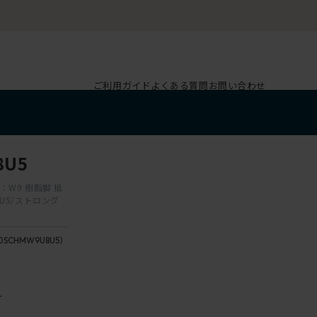
ご利用ガイド
よくある質問
お問い合わせ
8U5
：W9 樹脂脚 抵
U5/ストロング
0SCHMW9U8U5）
ー