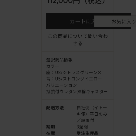
112,000円
（税込）
カートに入れる
お気に入
この商品について問い合わ
せる
選択商品情報
カラー
座：U8/シトラスグリーン×
背：U5/ストロングイエロー
バリエーション
抵抗付ウレタン双輪キャスター
配送方法
自社便（イトー
キ便）平日のみ
／設置付
納期
3週間
在庫
受注生産品