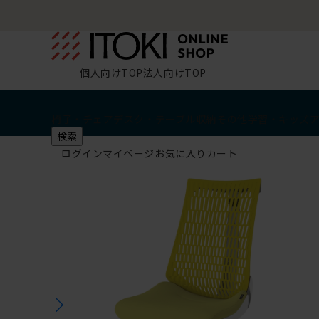
個人向けTOP
法人向けTOP
椅子・チェア
デスク・テーブル
収納
その他
学習・キッズ
検索
ログイン
マイページ
お気に入り
カート