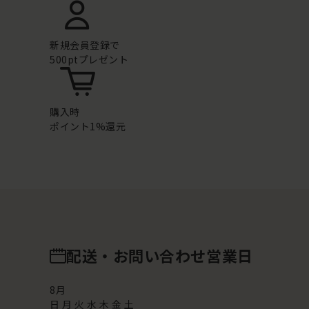
新規会員登録で
500ptプレゼント
購入時
ポイント1%還元
配送・お問い合わせ営業日
8
月
日
月
火
水
木
金
土