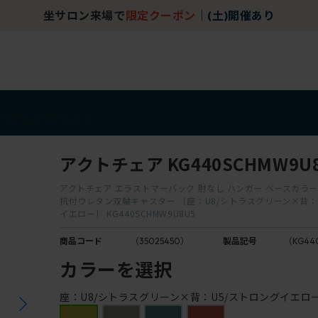
坐サロン来場で
限定クーポン
｜
(土)開催あり
アイテム
アウトレット
アクトチェア KG440SCHMW9U
アクトチェア エラストマーバック 肘なし ハンガー ベースカラー
抗付ウレタン双輪キャスター ［座：U8/シトラスグリーン×背：
イエロー］ KG440SCHMW9U8U5
商品コード
（35025450）
製品記号
（KG44
カラーを選択
座：U8/シトラスグリーン×背：U5/ストロングイエロ