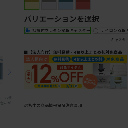
バリエーションを選択
抵抗付ウレタン双輪キャスター
ナイロン双輪
キャスタ
■【法人向け】無料見積・4台以上まとめ割対象商品
、 お使
と色味が
選択中の商品情報
保証
注意事項