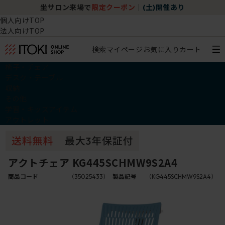
坐サロン来場で
限定クーポン
｜
(土)開催あり
個人向けTOP
法人向けTOP
検索
マイページ
お気に入り
カート
椅子・チェア
デスク・テーブル
収納
その他
学習・キッズアイテム
アウトレット
アクトチェア KG445SCHMW9S2A4
商品コード
（35025433）
製品記号
（KG445SCHMW9S2A4）