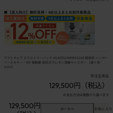
■【法人向け】無料見積・4台以上まとめ割対象商品
アクトチェア エラストマーバック KG445SCHMW9S2A4 固定肘 ハンガー
ベースカラー：W9 樹脂脚 抵抗付ウレタン双輪キャスター ［座×背：
S2A4］
受注生産品
129,500円
（税込）
お支払方法は複数から選べます
129,500円
カートへ
お気に入り