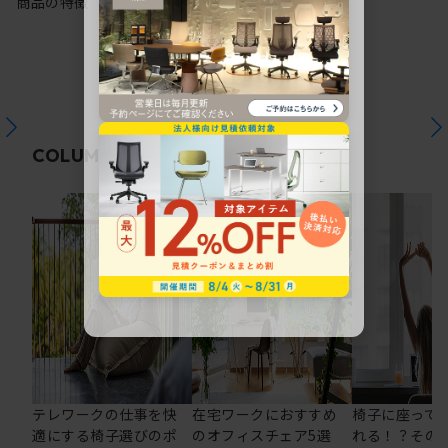
商品の特徴
関連コラム
COLUMN
テレワークの仕事を快
在宅ワークにおすすめ
椅子に座って
適にする椅子選びのポ
のオフィスチェア5選
れる！？その