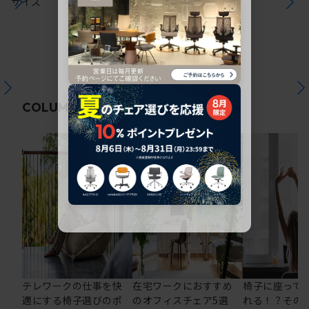
サイズ
関連コラム
COLUMN
テレワークの仕事を快
在宅ワークにおすすめ
椅子に座って
適にする椅子選びのポ
のオフィスチェア5選
れる！？その