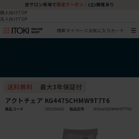
坐サロン来場で
限定クーポン
｜
(土)開催あり
個人向けTOP
法人向けTOP
検索
マイページ
お気に入り
カート
椅子・チェア
デスク・テーブル
収納
その他
学習・キッズアイテム
アウトレット
アクトチェア KG447SCHMW9T7T6
商品コード
（35025416）
製品記号
（KG447SCHMW9T7T6）