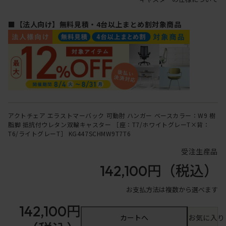
■【法人向け】無料見積・4台以上まとめ割対象商品
アクトチェア エラストマーバック 可動肘 ハンガー ベースカラー：W9 樹
脂脚 抵抗付ウレタン双輪キャスター ［座：T7/ホワイトグレーT×背：
T6/ライトグレーT］ KG447SCHMW9T7T6
受注生産品
142,100円
（税込）
お支払方法は複数から選べます
142,100円
カートへ
お気に入り