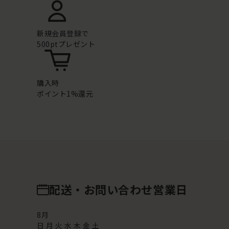
新規会員登録で
500ptプレゼント
購入時
ポイント1%還元
配送・お問い合わせ営業日
8
月
日
月
火
水
木
金
土