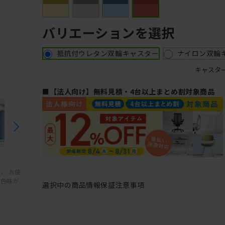
バリエーションを選択
抵抗付ウレタン双輪キャスター
ナイロン双輪
キャスタ
■【法人向け】無料見積・4台以上まとめ割対象商品
、 お使
と色味が
選択中の商品情報
保証
注意事項