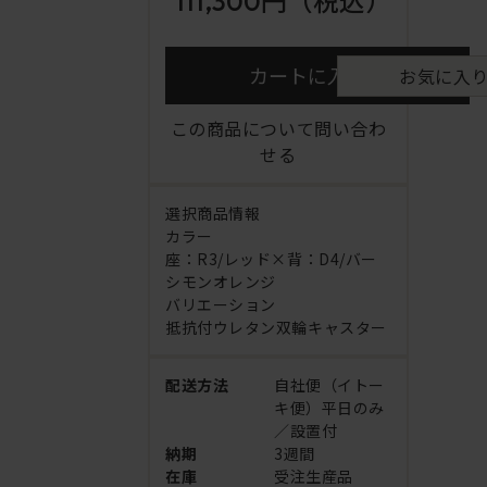
111,300円
（税込）
カートに入れる
お気に入
この商品について問い合わ
せる
選択商品情報
カラー
座：R3/レッド×背：D4/バー
シモンオレンジ
バリエーション
抵抗付ウレタン双輪キャスター
配送方法
自社便（イトー
キ便）平日のみ
／設置付
納期
3週間
在庫
受注生産品