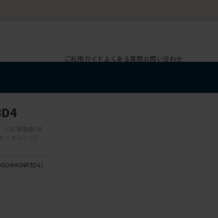
ご利用ガイド
よくある質問
お問い合わせ
D4
GN 樹脂脚 抵
シモンオレンジ］
0SCHMGNR3D4）