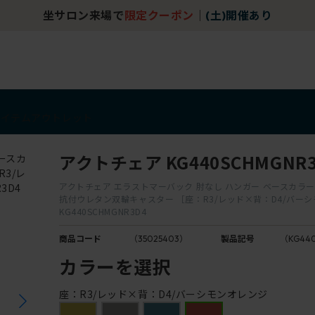
坐サロン来場で
限定クーポン
｜
(土)開催あり
アイテム
アウトレット
アクトチェア KG440SCHMGNR3
アクトチェア エラストマーバック 肘なし ハンガー ベースカラー：
抗付ウレタン双輪キャスター ［座：R3/レッド×背：D4/バー
KG440SCHMGNR3D4
商品コード
（35025403）
製品記号
（KG44
カラーを選択
座：R3/レッド×背：D4/バーシモンオレンジ