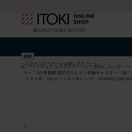
個人向けTOP
法人向けTOP
椅子・チェア
デスク・テーブル
収納
その他
学習・キッズ
検索
ログイン
マイページ
お気に入り
カート