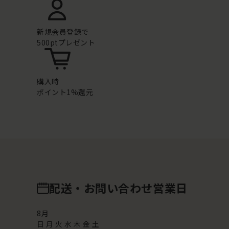
新規会員登録で
500ptプレゼント
購入時
ポイント1%還元
配送・お問い合わせ営業日
8
月
日
月
火
水
木
金
土