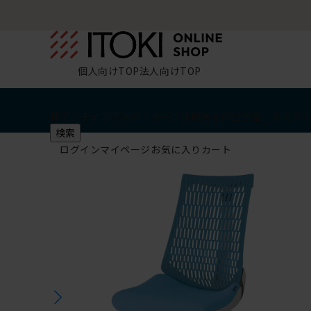
個人向けTOP
法人向けTOP
椅子・チェア
デスク・テーブル
収納
その他
学習・キッズ
検索
ログイン
マイページ
お気に入り
カート