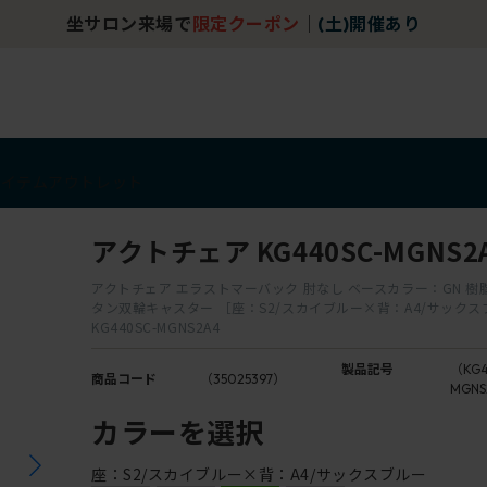
坐サロン来場で
限定クーポン
｜
(土)開催あり
アイテム
アウトレット
アクトチェア KG440SC-MGNS2
アクトチェア エラストマーバック 肘なし ベースカラー：GN 樹
タン双輪キャスター ［座：S2/スカイブルー×背：A4/サックス
KG440SC-MGNS2A4
製品記号
（KG4
商品コード
（35025397）
MGNS
カラーを選択
座：S2/スカイブルー×背：A4/サックスブルー