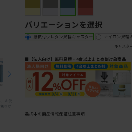
バリエーションを選択
抵抗付ウレタン双輪キャスター
ナイロン双輪
キャスタ
■【法人向け】無料見積・4台以上まとめ割対象商品
、 お使
と色味が
選択中の商品情報
保証
注意事項