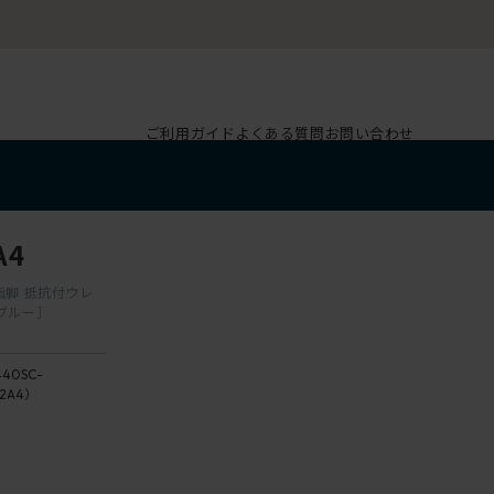
ご利用ガイド
よくある質問
お問い合わせ
A4
脂脚 抵抗付ウレ
ブルー］
40SC-
2A4）