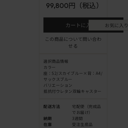
99,800円
（税込）
カートに入れる
お気に入
この商品について問い合わ
せる
選択商品情報
カラー
座：S2/スカイブルー×背：A4/
サックスブルー
バリエーション
抵抗付ウレタン双輪キャスター
配送方法
宅配便（完成品
でお届け）
納期
3週間
在庫
受注生産品