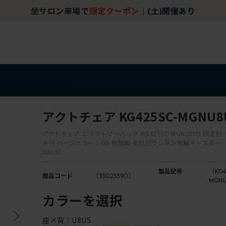
チェア体験ショールーム｜ZA SALON TOKYO
アイテム
アウトレット
アクトチェア KG425SC-MGNU8
アクトチェア エラストマーバック KG425SC-MGNU8U5 固定
ト付 ベースカラー：GN 樹脂脚 抵抗付ウレタン双輪キャスター 
U8U5］
製品記号
（KG4
商品コード
（35025390）
MGNU
カラーを選択
座×背：U8U5