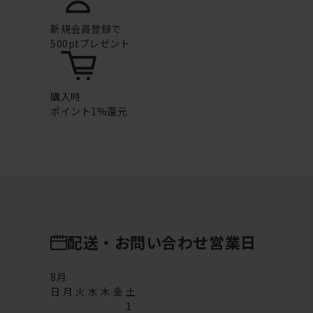
新規会員登録で
500ptプレゼント
購入時
ポイント1%還元
配送・お問い合わせ営業日
8
月
日
月
火
水
木
金
土
1