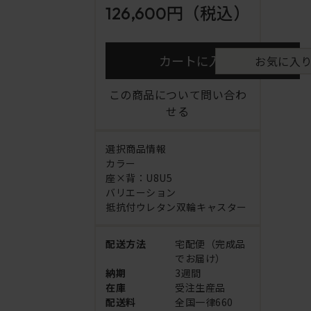
126,600円
（税込）
カートに入れる
お気に入
この商品について問い合わ
せる
選択商品情報
カラー
座×背：U8U5
バリエーション
抵抗付ウレタン双輪キャスター
配送方法
宅配便（完成品
でお届け）
納期
3週間
在庫
受注生産品
配送料
全国一律660