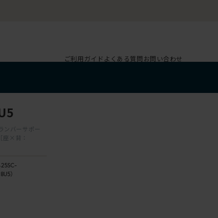
ご利用ガイド
よくある質問
お問い合わせ
U5
肘 ランバーサポー
［座×背：
25SC-
8U5）