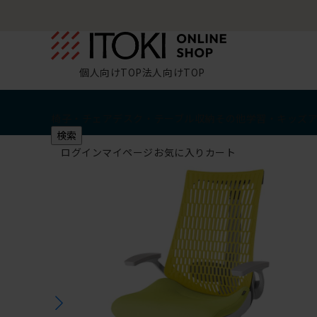
個人向けTOP
法人向けTOP
椅子・チェア
デスク・テーブル
収納
その他
学習・キッズ
検索
ログイン
マイページ
お気に入り
カート