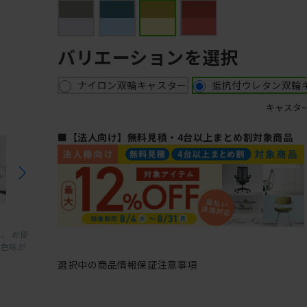
バリエーションを選択
ナイロン双輪キャスター
抵抗付ウレタン双輪
キャスタ
■【法人向け】無料見積・4台以上まとめ割対象商品
、 お使
と色味が
選択中の商品情報
保証
注意事項