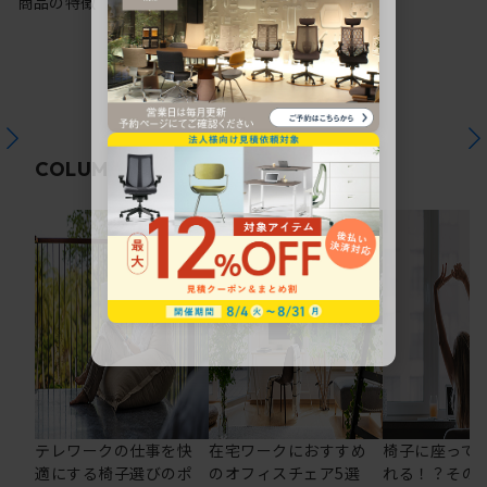
商品の特徴
関連コラム
COLUMN
テレワークの仕事を快
在宅ワークにおすすめ
椅子に座って
適にする椅子選びのポ
のオフィスチェア5選
れる！？その