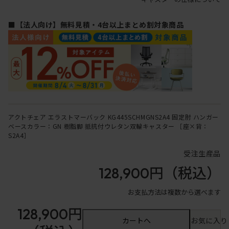
■【法人向け】無料見積・4台以上まとめ割対象商品
アクトチェア エラストマーバック KG445SCHMGNS2A4 固定肘 ハンガー
ベースカラー：GN 樹脂脚 抵抗付ウレタン双輪キャスター ［座×背：
S2A4］
受注生産品
128,900円
（税込）
お支払方法は複数から選べます
128,900円
カートへ
お気に入り