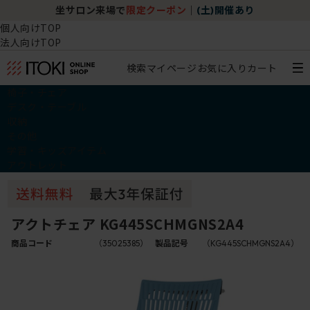
坐サロン来場で
限定クーポン
｜
(土)開催あり
個人向けTOP
法人向けTOP
検索
マイページ
お気に入り
カート
椅子・チェア
デスク・テーブル
収納
その他
学習・キッズアイテム
アウトレット
アクトチェア KG445SCHMGNS2A4
商品コード
（35025385）
製品記号
（KG445SCHMGNS2A4）