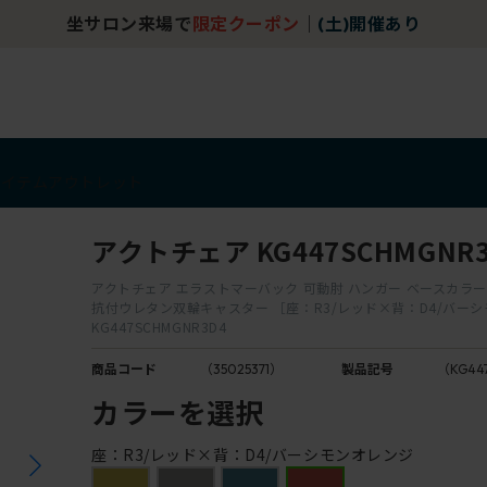
坐サロン来場で
限定クーポン
｜
(土)開催あり
アイテム
アウトレット
アクトチェア KG447SCHMGNR3
アクトチェア エラストマーバック 可動肘 ハンガー ベースカラー：
抗付ウレタン双輪キャスター ［座：R3/レッド×背：D4/バー
KG447SCHMGNR3D4
商品コード
（35025371）
製品記号
（KG44
カラーを選択
座：R3/レッド×背：D4/バーシモンオレンジ