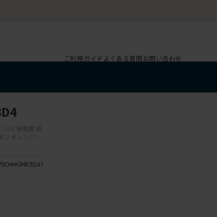
ご利用ガイド
よくある質問
お問い合わせ
D4
GN 樹脂脚 抵
シモンオレンジ］
7SCHMGNR3D4）