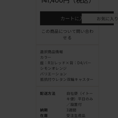
141,400円
（税込）
カートに入れる
お気に入
この商品について問い合わ
せる
選択商品情報
カラー
座：R3/レッド×背：D4/バー
シモンオレンジ
バリエーション
抵抗付ウレタン双輪キャスター
配送方法
自社便（イトー
キ便）平日のみ
／設置付
納期
3週間
在庫
受注生産品