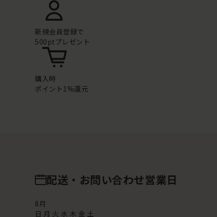
新規会員登録で
500ptプレゼント
購入時
ポイント1%還元
配送・お問い合わせ営業日
8
月
日
月
火
水
木
金
土