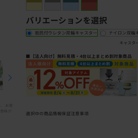
バリエーションを選択
抵抗付ウレタン双輪キャスター
ナイロン双輪
キャスタ
■【法人向け】無料見積・4台以上まとめ割対象商品
、 お使
と色味が
選択中の商品情報
保証
注意事項