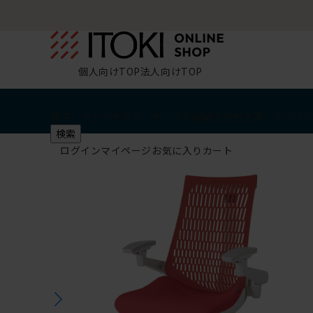
個人向けTOP
法人向けTOP
椅子・チェア
デスク・テーブル
収納
その他
学習・キッズ
検索
ログイン
マイページ
お気に入り
カート