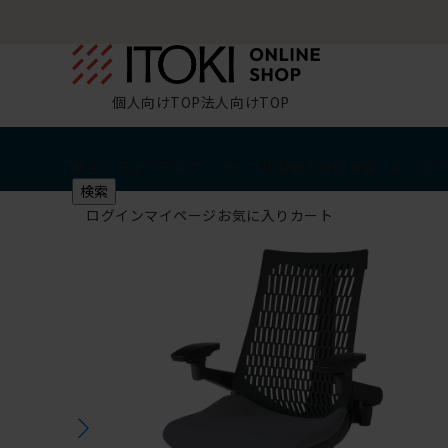
個人向けTOP
法人向けTOP
椅子・チェア
デスク・テーブル
収納
その他
学習・キッズ
検索
ログイン
マイページ
お気に入り
カート