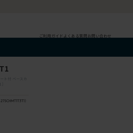
ご利用ガイド
よくある質問
お問い合わせ
T1
ポート付 ベースカ
1］
27SCHMT1T3T1）