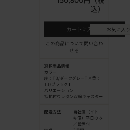
150,800円
（税
込）
カートに入れる
お気に入
この商品について問い合わ
せる
選択商品情報
カラー
座：T3/ダークグレーT×背：
T1/ブラックT
バリエーション
抵抗付ウレタン双輪キャスター
配送方法
自社便（イトー
キ便）平日のみ
／設置付