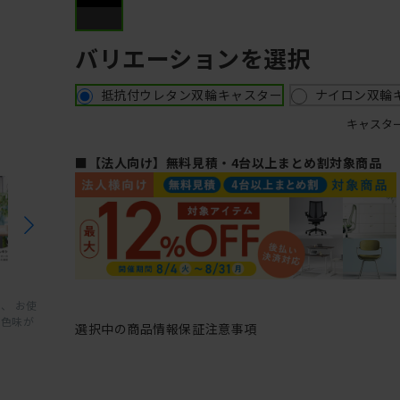
バリエーションを選択
抵抗付ウレタン双輪キャスター
ナイロン双輪
キャスタ
■【法人向け】無料見積・4台以上まとめ割対象商品
、 お使
と色味が
選択中の商品情報
保証
注意事項