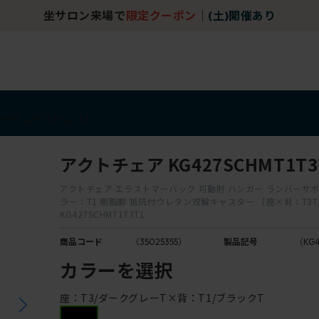
坐サロン来場で
限定クーポン
｜
(土)開催あり
アイテム
アウトレット
アクトチェア KG427SCHMT1T3
アクトチェア エラストマーバック 可動肘 ハンガー ランバーサ
ラー：T1 樹脂脚 抵抗付ウレタン双輪キャスター ［座×背：T3T
KG427SCHMT1T3T1
商品コード
（35025355）
製品記号
（KG4
カラーを選択
座：T3/ダークグレーT×背：T1/ブラックT