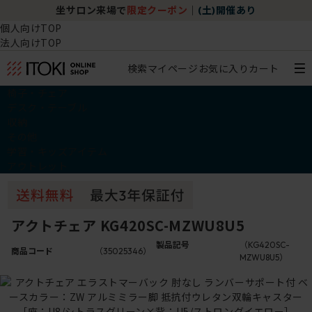
坐サロン来場で
限定クーポン
｜
(土)開催あり
個人向けTOP
法人向けTOP
検索
マイページ
お気に入り
カート
椅子・チェア
デスク・テーブル
収納
その他
学習・キッズアイテム
アウトレット
アクトチェア KG420SC-MZWU8U5
製品記号
（KG420SC-
商品コード
（35025346）
MZWU8U5）