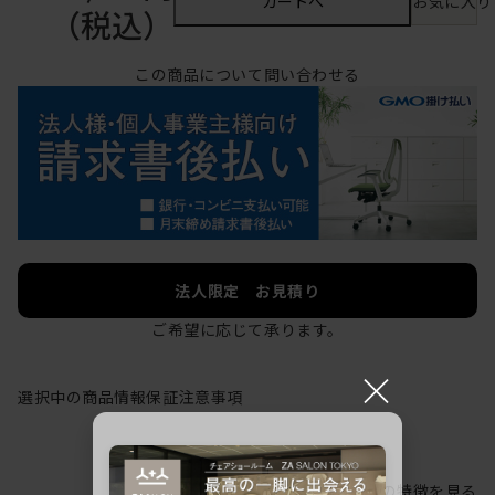
カートへ
お気に入り
（税込）
この商品について問い合わせる
法人限定 お見積り
ご希望に応じて承ります。
×
選択中の商品情報
保証
注意事項
シリーズの特徴を見る