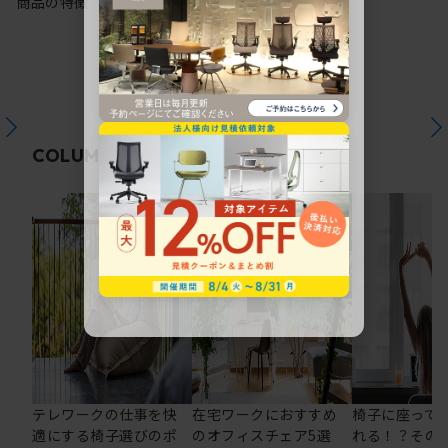
商品の特徴
関連コラム
COLUMN
テレワークの仕事を快
在宅ワークにおすすめ
椅子に座って
適にする椅子選びのポ
のオフィスチェア5選
れる！？その