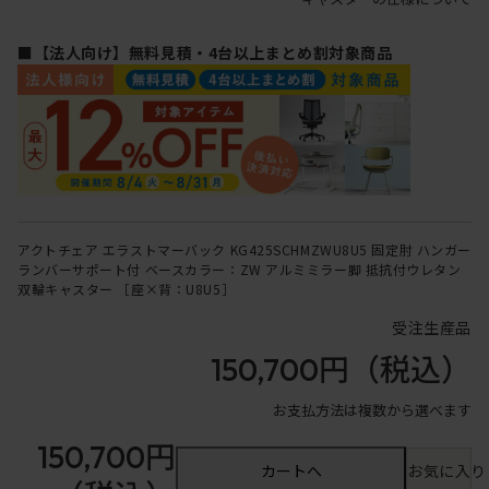
■【法人向け】無料見積・4台以上まとめ割対象商品
アクトチェア エラストマーバック KG425SCHMZWU8U5 固定肘 ハンガー
ランバーサポート付 ベースカラー：ZW アルミミラー脚 抵抗付ウレタン
双輪キャスター ［座×背：U8U5］
受注生産品
150,700円
（税込）
お支払方法は複数から選べます
150,700円
カートへ
お気に入り