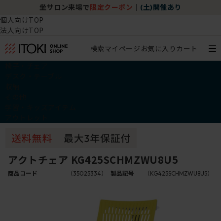
坐サロン来場で
限定クーポン
｜
(土)開催あり
個人向けTOP
法人向けTOP
検索
マイページ
お気に入り
カート
椅子・チェア
デスク・テーブル
収納
その他
学習・キッズアイテム
アウトレット
アクトチェア KG425SCHMZWU8U5
商品コード
（35025334）
製品記号
（KG425SCHMZWU8U5）