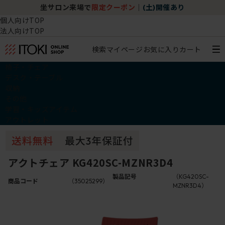
坐サロン来場で
限定クーポン
｜
(土)開催あり
個人向けTOP
法人向けTOP
検索
マイページ
お気に入り
カート
椅子・チェア
デスク・テーブル
収納
その他
学習・キッズアイテム
アウトレット
アクトチェア KG420SC-MZNR3D4
製品記号
（KG420SC-
商品コード
（35025299）
MZNR3D4）