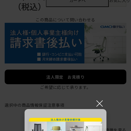
カートへ
お気に入り
（税込）
この商品について問い合わせる
法人限定 お見積り
ご希望に応じて承ります。
×
選択中の商品情報
保証
注意事項
シリーズの特徴を見る