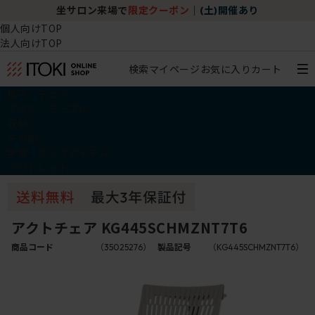
坐サロン来場で
限定クーポン
｜
(土)開催あり
個人向けTOP
法人向けTOP
検索
マイページ
お気に入り
カート
椅子・チェア
デスク・テーブル
収納
その他
学習・キッズアイテム
アウトレット
アクトチェア KG445SCHMZNT7T6
商品コード
（35025276）
製品記号
（KG445SCHMZNT7T6）