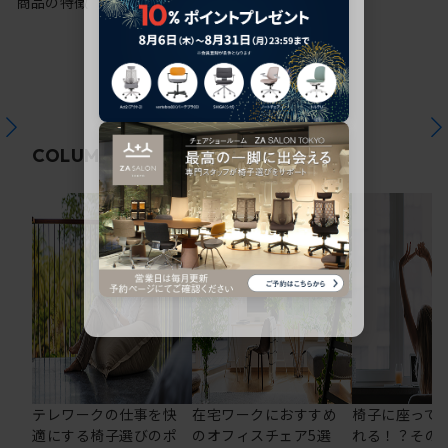
商品の特徴
関連コラム
COLUMN
テレワークの仕事を快
在宅ワークにおすすめ
椅子に座って
適にする椅子選びのポ
のオフィスチェア5選
れる！？その