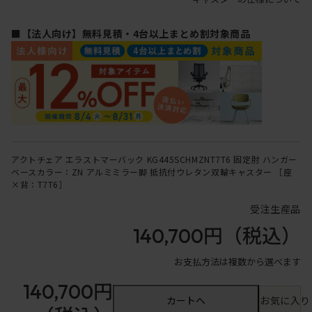
■【法人向け】無料見積・4台以上まとめ割対象商品
アクトチェア エラストマーバック KG445SCHMZNT7T6 固定肘 ハンガー
ベースカラー：ZN アルミミラー脚 抵抗付ウレタン双輪キャスター ［座
×背：T7T6］
受注生産品
140,700円
（税込）
お支払方法は複数から選べます
140,700円
カートへ
お気に入り