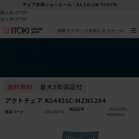
チェア体験ショールーム｜ZA SALON TOKYO
個人向けTOP
法人向けTOP
検索
マイページ
お気に入り
カート
椅子・チェア
デスク・テーブル
収納
その他
学習・キッズアイテム
アウトレット
アクトチェア KG445SC-MZNS2A4
製品記号
（KG445SC-
商品コード
（35025273）
MZNS2A4）