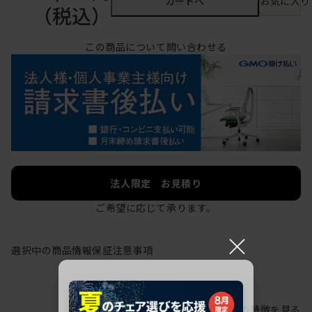
カートへ
お気に入り
（税込）
この商品について問い合わせる
法人限定 お見積り
ご希望に応じて承ります。
×
選択中の商品情報
保証
注意事項
シリーズの特徴を見る