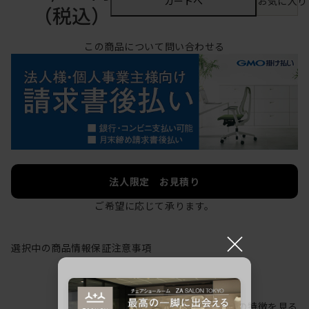
カートへ
お気に入り
（税込）
この商品について問い合わせる
法人限定 お見積り
ご希望に応じて承ります。
×
選択中の商品情報
保証
注意事項
シリーズの特徴を見る