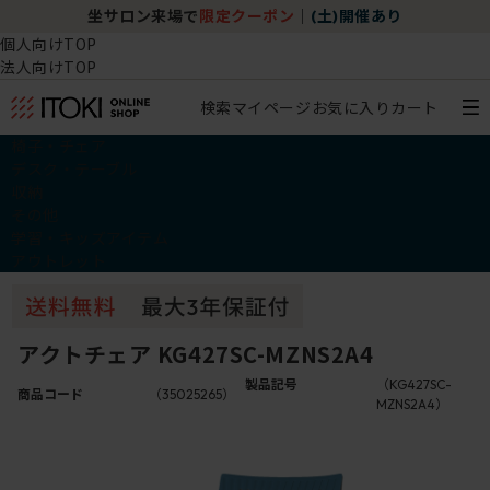
坐サロン来場で
限定クーポン
｜
(土)開催あり
個人向けTOP
法人向けTOP
検索
マイページ
お気に入り
カート
椅子・チェア
デスク・テーブル
収納
その他
学習・キッズアイテム
アウトレット
アクトチェア KG427SC-MZNS2A4
製品記号
（KG427SC-
商品コード
（35025265）
MZNS2A4）