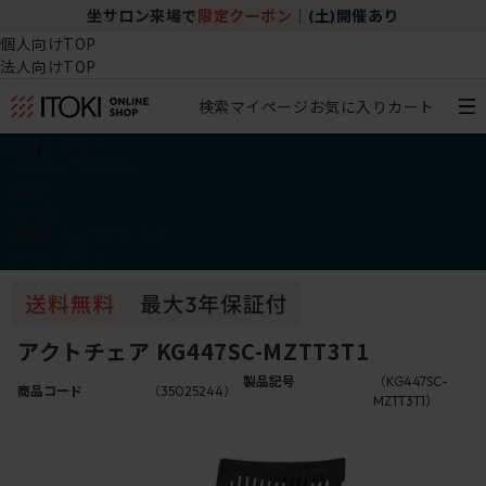
坐サロン来場で
限定クーポン
｜
(土)開催あり
個人向けTOP
法人向けTOP
検索
マイページ
お気に入り
カート
椅子・チェア
デスク・テーブル
収納
その他
学習・キッズアイテム
アウトレット
アクトチェア KG447SC-MZTT3T1
製品記号
（KG447SC-
商品コード
（35025244）
MZTT3T1）