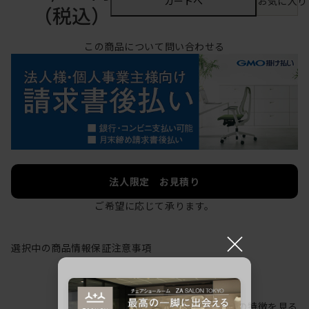
カートへ
お気に入り
（税込）
この商品について問い合わせる
法人限定 お見積り
ご希望に応じて承ります。
×
選択中の商品情報
保証
注意事項
シリーズの特徴を見る