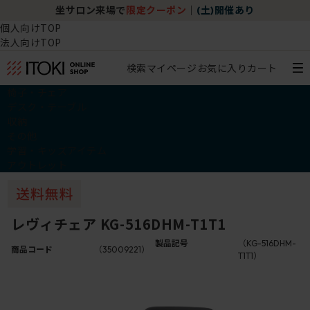
坐サロン来場で
限定クーポン
｜
(土)開催あり
個人向けTOP
法人向けTOP
検索
マイページ
お気に入り
カート
椅子・チェア
デスク・テーブル
収納
その他
学習・キッズアイテム
アウトレット
レヴィチェア KG-516DHM-T1T1
製品記号
（KG-516DHM-
商品コード
（35009221）
T1T1）