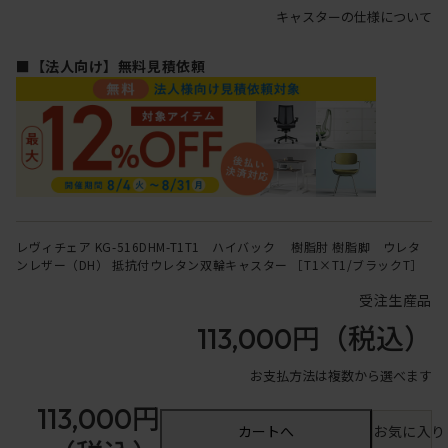
キャスターの仕様について
■【法人向け】無料見積依頼
レヴィチェア KG-516DHM-T1T1 ハイバック 樹脂肘 樹脂脚 ウレタ
ンレザー（DH） 抵抗付ウレタン双輪キャスター ［T1×T1/ブラックT］
受注生産品
113,000円
（税込）
お支払方法は複数から選べます
113,000円
カートへ
お気に入り