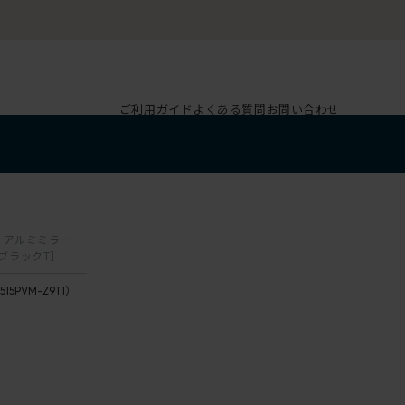
ご利用ガイド
よくある質問
お問い合わせ
肘 アルミミラー
/ブラックT］
515PVM-Z9T1）