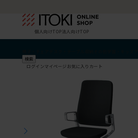
個人向けTOP
法人向けTOP
椅子・チェア
デスク・テーブル
収納
その他
学習・キッズ
検索
ログイン
マイページ
お気に入り
カート