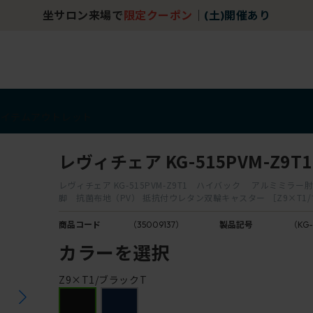
坐サロン来場で
限定クーポン
｜
(土)開催あり
アイテム
アウトレット
レヴィチェア KG-515PVM-Z9T1
レヴィチェア KG-515PVM-Z9T1 ハイバック アルミミラー
脚 抗菌布地（PV） 抵抗付ウレタン双輪キャスター ［Z9×T1
商品コード
（35009137）
製品記号
（KG-
カラーを選択
Z9×T1/ブラックT