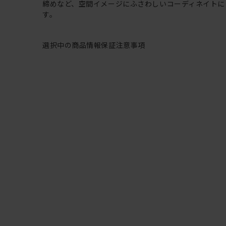
締めなど、空間イメージにふさわしいコーディネイトに
す。
選択中の商品情報
保証
注意事項