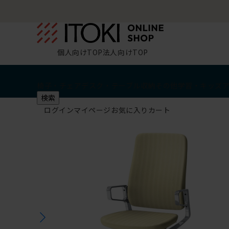
個人向けTOP
法人向けTOP
椅子・チェア
デスク・テーブル
収納
その他
学習・キッズ
検索
ログイン
マイページ
お気に入り
カート