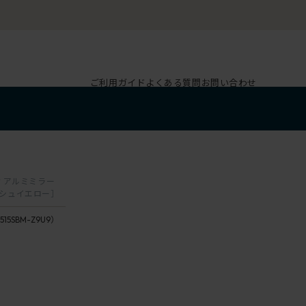
ご利用ガイド
よくある質問
お問い合わせ
9
肘 アルミミラー
ッシュイエロー］
515SBM-Z9U9）