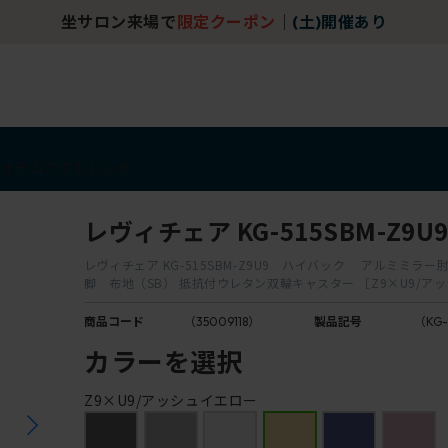
坐サロン来場で
限定クーポン
｜
(土)開催あり
アイテム
アウトレット
レヴィチェア KG-515SBM-Z9U
レヴィチェア KG-515SBM-Z9U9 ハイバック アルミミラー
脚 布地（SB） 抵抗付ウレタン双輪キャスター ［Z9×U9/ア
商品コード
（35009118）
製品記号
（KG-
カラーを選択
Z9×U9/アッシュイエロー