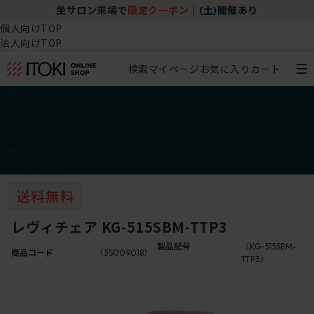
坐サロン来場で
限定クーポン
｜
(土)開催あり
個人向けTOP
法人向けTOP
検索
マイページ
お気に入り
カート
椅子・チェア
デスク・テーブル
収納
その他
学習・キッズアイテム
アウトレット
レヴィチェア KG-515SBM-TTP3
製品記号
（KG-515SBM-
商品コード
（35009018）
TTP3）