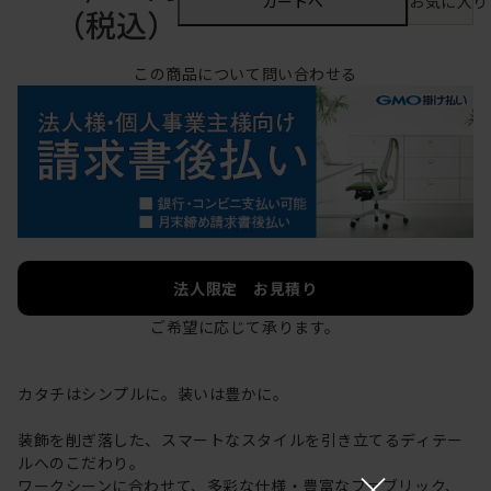
カートへ
お気に入り
（税込）
この商品について問い合わせる
法人限定 お見積り
ご希望に応じて承ります。
カタチはシンプルに。装いは豊かに。
装飾を削ぎ落した、スマートなスタイルを引き立てるディテー
ルへのこだわり。
×
ワークシーンに合わせて、多彩な仕様・豊富なファブリック、