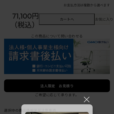
お支払方法は複数から選べます
71,100円
カートへ
お気に入り
（税込）
この商品について問い合わせる
法人限定 お見積り
ご希望に応じて承ります。
×
選択中の商品情報
保証
注意事項