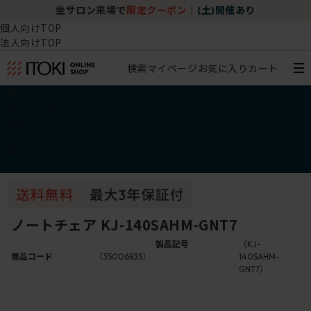
坐サロン来場で
限定クーポン
｜
(土)開催あり
個人向けTOP
法人向けTOP
検索
マイページ
お気に入り
カート
椅子・チェア
デスク・テーブル
収納
その他
学習・キッズアイテム
アウトレット
ノートチェア KJ-140SAHM-GNT7
製品記号
（KJ-
商品コード
（35006835）
140SAHM-
GNT7）