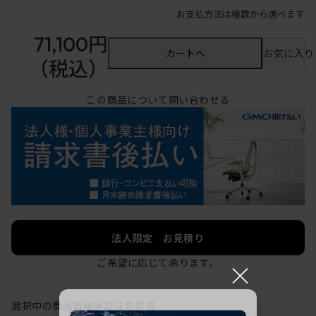
お支払方法は複数から選べます
71,100円
カートへ
お気に入り
（税込）
この商品について問い合わせる
法人限定 お見積り
ご希望に応じて承ります。
×
選択中の商品情報
保証
注意事項