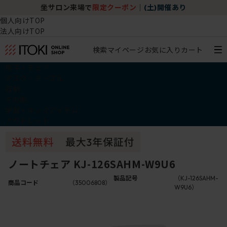
坐サロン来場で
限定クーポン
｜
(土)開催あり
個人向けTOP
法人向けTOP
検索
マイページ
お気に入り
カート
椅子・チェア
デスク・テーブル
収納
その他
学習・キッズアイテム
アウトレット
ノートチェア KJ-126SAHM-W9U6
製品記号
（KJ-126SAHM-
商品コード
（35006808）
W9U6）