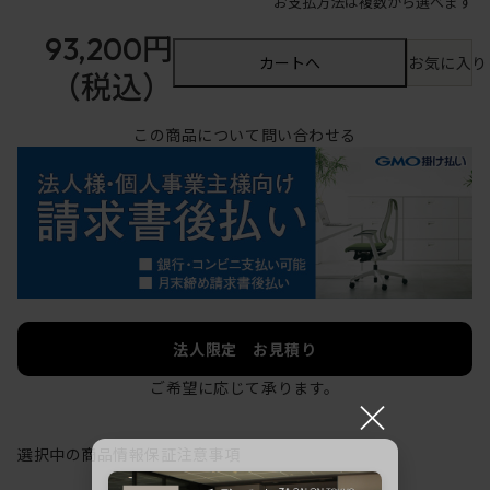
お支払方法は複数から選べます
93,200円
カートへ
お気に入り
（税込）
この商品について問い合わせる
法人限定 お見積り
ご希望に応じて承ります。
×
選択中の商品情報
保証
注意事項