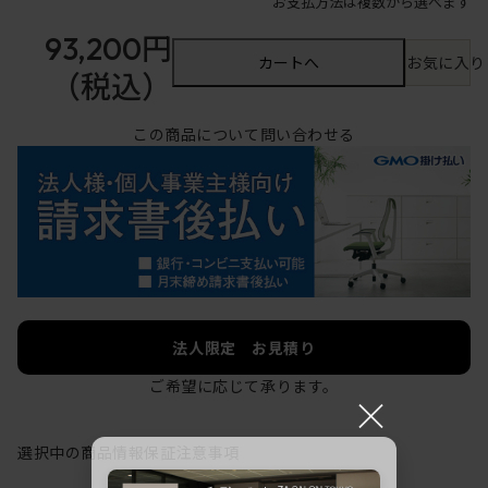
お支払方法は複数から選べます
93,200円
カートへ
お気に入り
（税込）
この商品について問い合わせる
法人限定 お見積り
ご希望に応じて承ります。
×
選択中の商品情報
保証
注意事項