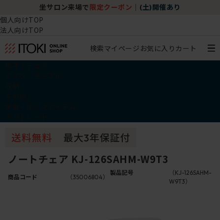
坐サロン来場で
限定クーポン
｜
(土)開催あり
個人向けTOP
法人向けTOP
検索
マイページ
お気に入り
カート
椅子・チェア
デスク・テーブル
収納
その他
学習・キッズアイテム
アウトレット
ノートチェア KJ-126SAHM-W9T3
製品記号
（KJ-126SAHM-
商品コード
（35006804）
W9T3）