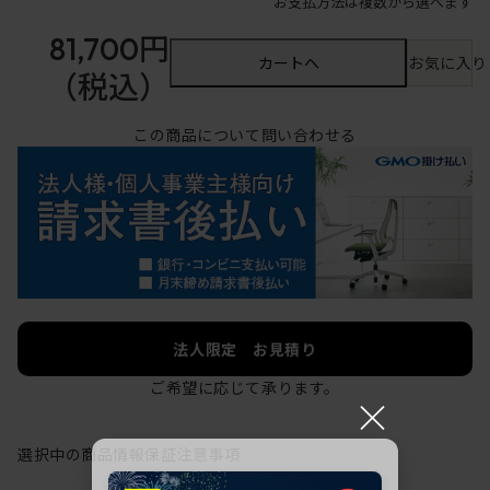
お支払方法は複数から選べます
81,700円
カートへ
お気に入り
（税込）
この商品について問い合わせる
法人限定 お見積り
ご希望に応じて承ります。
×
選択中の商品情報
保証
注意事項