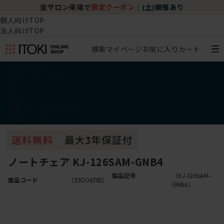
坐サロン来場で
限定クーポン
｜
(土)開催あり
個人向けTOP
法人向けTOP
検索
マイページ
お気に入り
カート
椅子・チェア
デスク・テーブル
収納
その他
学習・キッズアイテム
アウトレット
ノートチェア KJ-126SAM-GNB4
製品記号
（KJ-126SAM-
商品コード
（35006785）
GNB4）